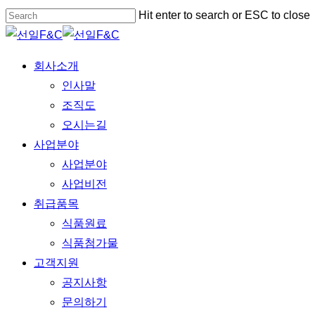
Skip
Hit enter to search or ESC to close
to
Close
main
Search
Menu
회사소개
content
인사말
조직도
오시는길
사업분야
사업분야
사업비전
취급품목
식품원료
식품첨가물
고객지원
공지사항
문의하기