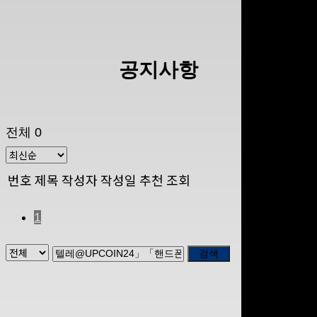
공지사항
전체 0
번호
제목
작성자
작성일
추천
조회
1
검색