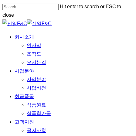
Skip
Hit enter to search or ESC to
to
close
main
Close
content
Search
Menu
회사소개
인사말
조직도
오시는길
사업분야
사업분야
사업비전
취급품목
식품원료
식품첨가물
고객지원
공지사항