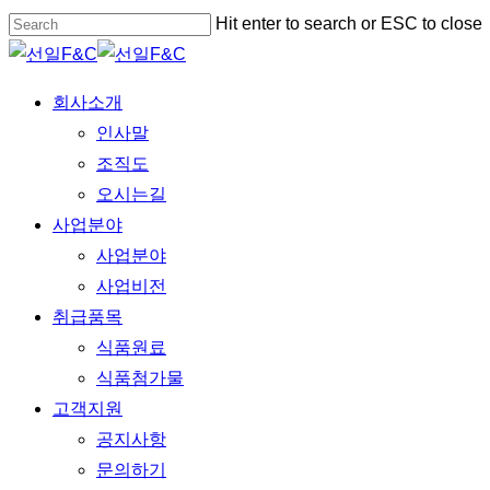
Skip
Hit enter to search or ESC to close
to
Close
main
Search
Menu
회사소개
content
인사말
조직도
오시는길
사업분야
사업분야
사업비전
취급품목
식품원료
식품첨가물
고객지원
공지사항
문의하기