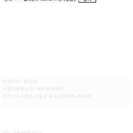
주식회사 선일에프앤씨
대표이사 : 윤순민
사업자등록번호 : 563-81-00247
주소 : 대구광역시 동구 동대구로 495, 403-2호
CONTACT
TEL : (053)656-0777