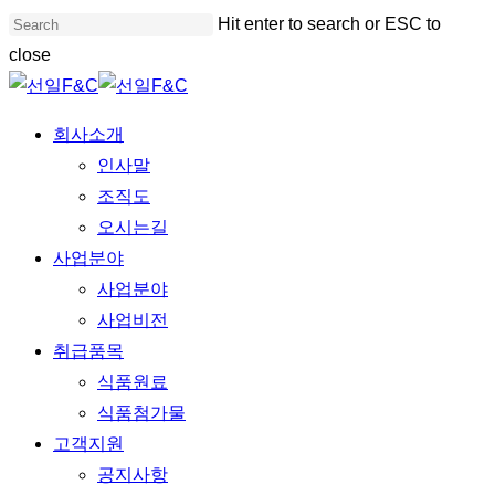
Skip
Hit enter to search or ESC to
to
close
main
Close
content
Search
Menu
회사소개
인사말
조직도
오시는길
사업분야
사업분야
사업비전
취급품목
식품원료
식품첨가물
고객지원
공지사항