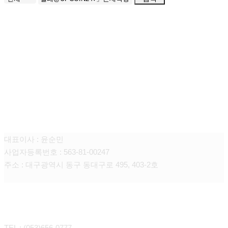
주식회사 선일에프앤씨
대표이사 : 윤순민
사업자등록번호 : 563-81-00247
주소 : 대구광역시 동구 동대구로 495, 403-2호
CONTACT
TEL : (053)656-0777