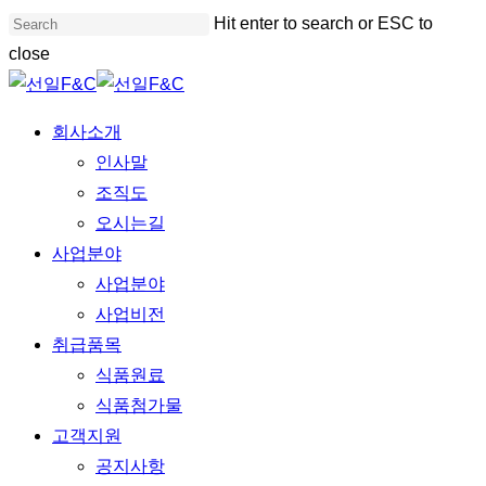
Skip
Hit enter to search or ESC to
to
close
main
Close
content
Search
Menu
회사소개
인사말
조직도
오시는길
사업분야
사업분야
사업비전
취급품목
식품원료
식품첨가물
고객지원
공지사항