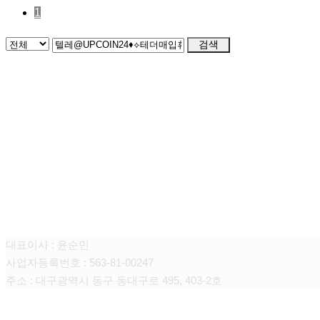
1
검색
주식회사 선일에프앤씨
대표이사 : 윤순민
사업자등록번호 : 563-81-00247
주소 : 대구광역시 동구 동대구로 495, 403-2호
CONTACT