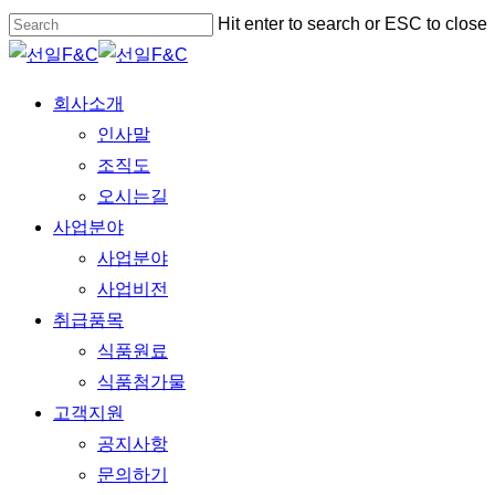
Skip
Hit enter to search or ESC to close
to
Close
main
Search
Menu
회사소개
content
인사말
조직도
오시는길
사업분야
사업분야
사업비전
취급품목
식품원료
식품첨가물
고객지원
공지사항
문의하기