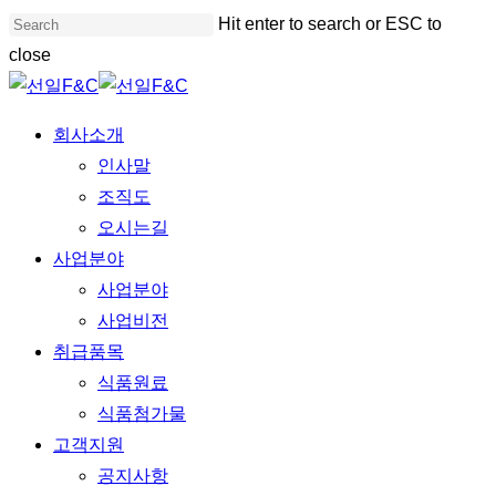
Skip
Hit enter to search or ESC to
to
close
main
Close
content
Search
Menu
회사소개
인사말
조직도
오시는길
사업분야
사업분야
사업비전
취급품목
식품원료
식품첨가물
고객지원
공지사항