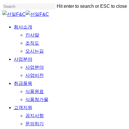
Skip
Hit enter to search or ESC to close
to
Close
main
Search
Menu
회사소개
content
인사말
조직도
오시는길
사업분야
사업분야
사업비전
취급품목
식품원료
식품첨가물
고객지원
공지사항
문의하기