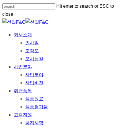
Skip
Hit enter to search or ESC to
to
close
main
Close
content
Search
Menu
회사소개
인사말
조직도
오시는길
사업분야
사업분야
사업비전
취급품목
식품원료
식품첨가물
고객지원
공지사항