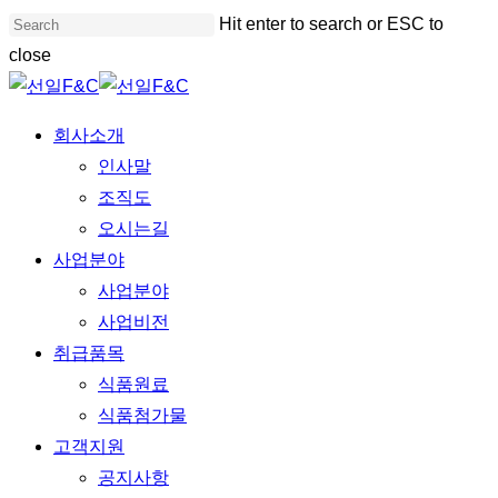
Skip
Hit enter to search or ESC to
to
close
main
Close
content
Search
Menu
회사소개
인사말
조직도
오시는길
사업분야
사업분야
사업비전
취급품목
식품원료
식품첨가물
고객지원
공지사항